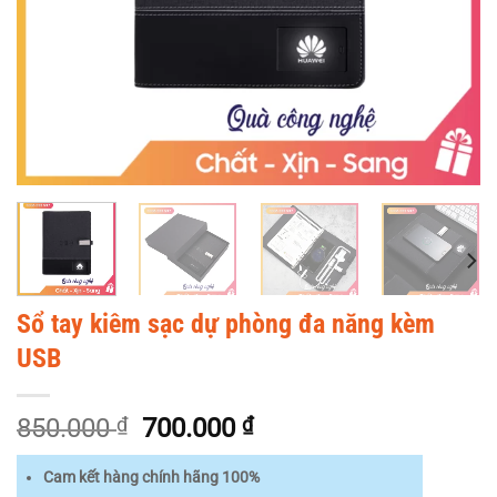
Sổ tay kiêm sạc dự phòng đa năng kèm
USB
Giá
Giá
850.000
₫
700.000
₫
gốc
hiện
là:
tại
Cam kết hàng chính hãng 100%