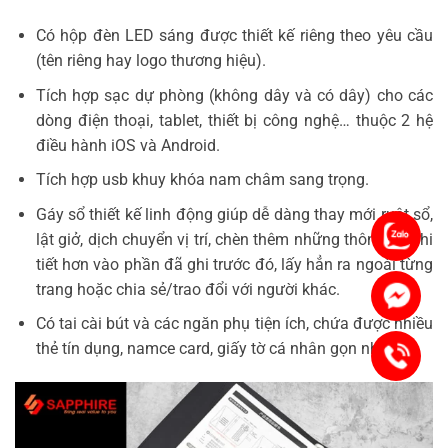
Có hộp đèn LED sáng được thiết kế riêng theo yêu cầu
(tên riêng hay logo thương hiệu).
Tích hợp sạc dự phòng (không dây và có dây) cho các
dòng điện thoại, tablet, thiết bị công nghệ… thuộc 2 hệ
điều hành iOS và Android.
Tích hợp usb khuy khóa nam châm sang trọng.
Gáy sổ thiết kế linh động giúp dễ dàng thay mới ruột sổ,
Chat 
lật giở, dịch chuyển vị trí, chèn thêm những thông tin chi
tiết hơn vào phần đã ghi trước đó, lấy hẳn ra ngoài từng
trang hoặc chia sẻ/trao đổi với người khác.
Mess
Có tai cài bút và các ngăn phụ tiện ích, chứa được nhiều
thẻ tín dụng, namce card, giấy tờ cá nhân gọn nhẹ.
0336 