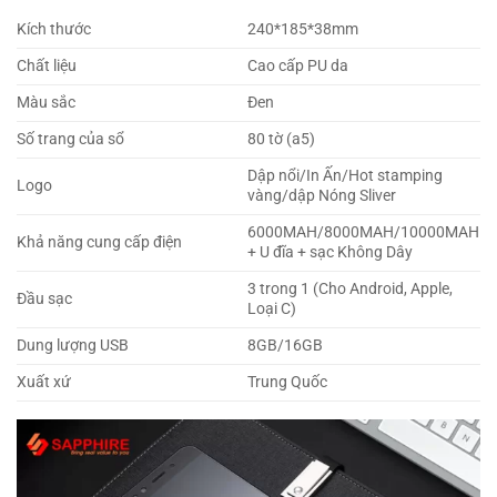
Kích thước
240*185*38mm
Chất liệu
Cao cấp PU da
Màu sắc
Đen
Số trang của sổ
80 tờ (a5)
Dập nổi/In Ấn/Hot stamping
Logo
vàng/dập Nóng Sliver
6000MAH/8000MAH/10000MAH
Khả năng cung cấp điện
+ U đĩa + sạc Không Dây
3 trong 1 (Cho Android, Apple,
Đầu sạc
Loại C)
Dung lượng USB
8GB/16GB
Xuất xứ
Trung Quốc