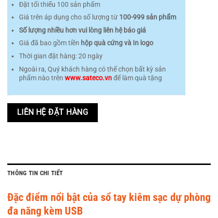
850.000 ₫.
là:
Đặt tối thiểu 100 sản phẩm
700.000 ₫.
Giá trên áp dụng cho số lượng từ
100-999 sản phẩm
Số lượng nhiều hơn vui lòng liên hệ báo giá
Giá đã bao gồm tiền
hộp quà cứng và In logo
Thời gian đặt hàng: 20 ngày
Ngoài ra, Quý khách hàng có thể chọn bất kỳ sản
phẩm nào trên
www.sateco.vn
để làm quà tặng
LIÊN HỆ ĐẶT HÀNG
THÔNG TIN CHI TIẾT
Đặc điểm nổi bật của sổ tay kiêm sạc dự phòng
đa năng kèm USB