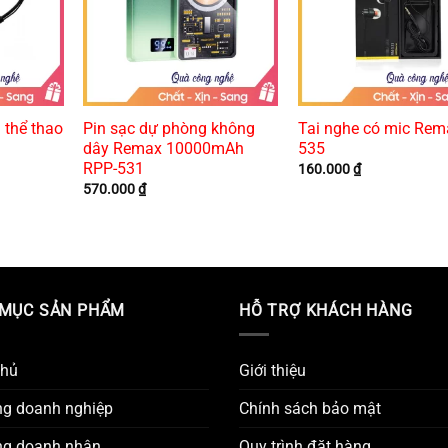
 thể thao
Pin sạc dự phòng không
Tai nghe có mic Re
dây Remax 10000mAh
535
RPP-531
160.000
₫
570.000
₫
MỤC SẢN PHẨM
HỖ TRỢ KHÁCH HÀNG
chủ
Giới thiệu
ng doanh nghiệp
Chính sách bảo mật
ng doanh nhân
Quy trình đặt hàng