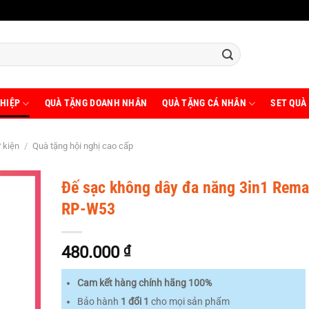
HIỆP
QUÀ TẶNG DOANH NHÂN
QUÀ TẶNG CÁ NHÂN
SET QUÀ
ự kiện
/
Quà tặng hội nghị cao cấp
Đế sạc không dây đa năng 3in1 Rema
RP-W53
480.000
₫
Cam kết hàng chính hãng 100%
Bảo hành
1 đổi 1
cho mọi sản phẩm