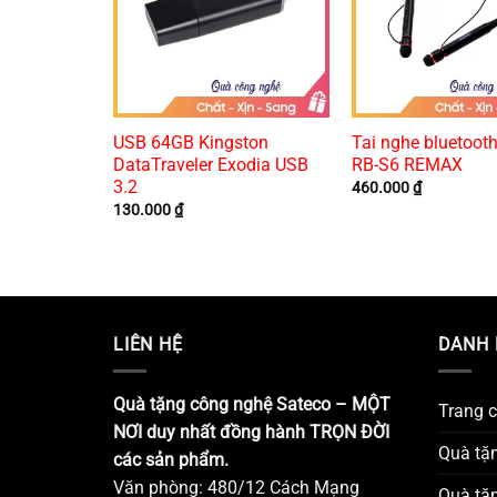
tning tự
USB 64GB Kingston
Tai nghe bluetooth
123i
DataTraveler Exodia USB
RB-S6 REMAX
3.2
460.000
₫
130.000
₫
LIÊN HỆ
DANH 
Quà tặng công nghệ Sateco – MỘT
Trang 
NƠI duy nhất đồng hành TRỌN ĐỜI
Quà tặ
các sản phẩm.
Văn phòng: 480/12 Cách Mạng
Quà tặ