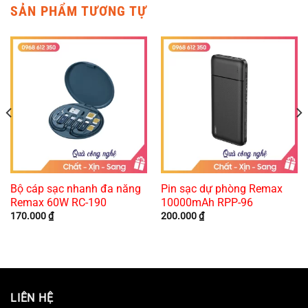
SẢN PHẨM TƯƠNG TỰ
Bộ cáp sạc nhanh đa năng
Pin sạc dự phòng Remax
Remax 60W RC-190
10000mAh RPP-96
170.000
₫
200.000
₫
LIÊN HỆ