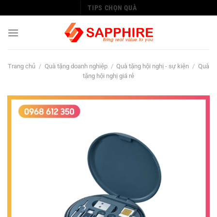
Chuyển
TIPS CHỌN QUÀ
đến
nội
dung
Trang chủ
/
Quà tặng doanh nghiệp
/
Quà tặng hội nghị - sự kiện
/
Quà
tặng hội nghị giá rẻ