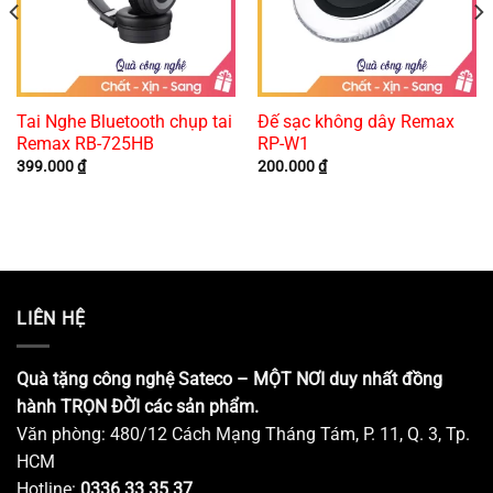
Tai Nghe Bluetooth chụp tai
Đế sạc không dây Remax
Remax RB-725HB
RP-W1
399.000
₫
200.000
₫
LIÊN HỆ
Quà tặng công nghệ Sateco – MỘT NƠI duy nhất đồng
hành TRỌN ĐỜI các sản phẩm.
Văn phòng: 480/12 Cách Mạng Tháng Tám, P. 11, Q. 3, Tp.
HCM
Hotline:
0336 33 35 37