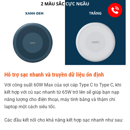
0336 
Hỗ trợ sạc nhanh và truyền dữ liệu ổn định
Với công suất 60W Max của sợi cáp Type C to Type C, khi
kết hợp với củ sạc nhanh từ 65W trở lên sẽ giúp bạn nạp
năng lượng cho điện thoại, máy tính bảng và thậm chí
laptop một cách siêu tốc.
Các đầu kết nối cho khả năng kết hợp sạc nhanh như sau: